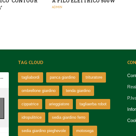
ICO ‘CONTOUR
A FILO ELETTRICO 500W
’
ADMIN
TAG CLOUD
CON
Cont
tagliabordi
panca giardino
trituratore
Real
ombrellone giardino
tenda giardino
P.I
cippatrice
arieggiatore
tagliaerba robot
Info
idropulitrice
sedia giardino ferro
Coo
sedia giardino pieghevole
motosega