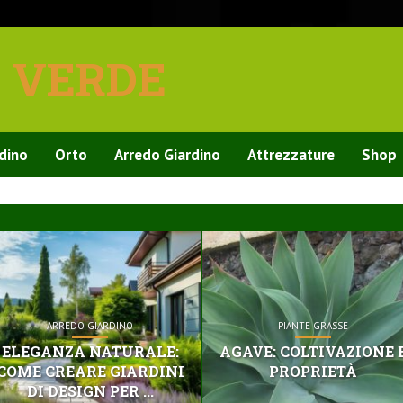
E VERDE
rdino
Orto
Arredo Giardino
Attrezzature
Shop
ARREDO GIARDINO
PIANTE GRASSE
ELEGANZA NATURALE:
AGAVE: COLTIVAZIONE 
COME CREARE GIARDINI
PROPRIETÀ
DI DESIGN PER ...