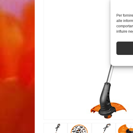
Per fornir
alle infor
comportame
influire n