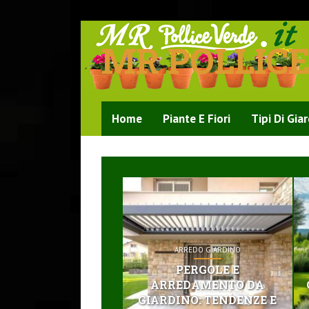
MR POLLIC
Home
Piante E Fiori
Tipi Di Gia
ARREDO GIARDINO
PERGOLE E
ARREDAMENTO DA
GIARDINO: TENDENZE E