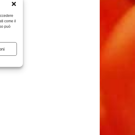
 accedere
ati come il
nso può
oni