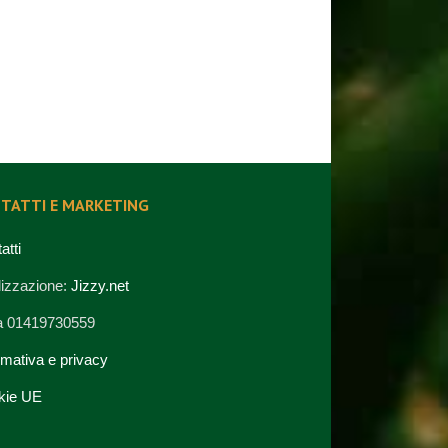
TATTI E MARKETING
atti
izzazione:
Jizzy.net
va 01419730559
rmativa e privacy
kie UE