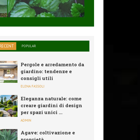
SOLARE,PIEGHEVO
...
RECENT
POPULAR
Pergole e arredamento da
giardino: tendenze e
consigli utili
ELENA FASSOLI
Eleganza naturale: come
creare giardini di design
per spazi unici ...
ADMIN
Agave: coltivazione e
proprietà