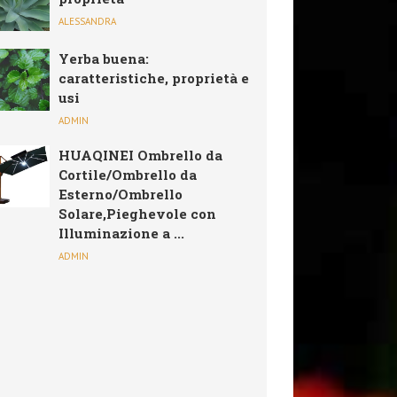
ALESSANDRA
Yerba buena:
caratteristiche, proprietà e
usi
ADMIN
HUAQINEI Ombrello da
Cortile/Ombrello da
Esterno/Ombrello
Solare,Pieghevole con
Illuminazione a ...
ADMIN