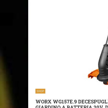
SHOP
WORX WG157E.9 DECESPUGLI
GIARDINO A BATTERIA 20V,