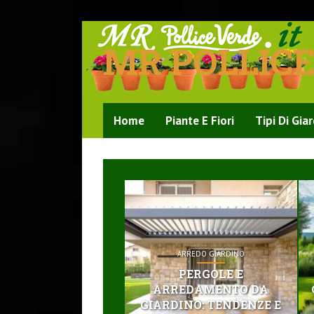
MR POLLIC
Home
Piante E Fiori
Tipi Di Gia
ARREDO GIARDINO
PERGOLE E
ARREDAMENTO DA
GIARDINO: TENDENZE E