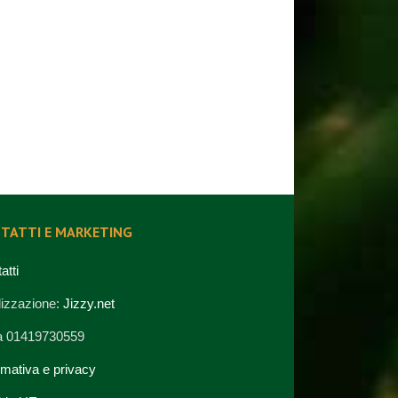
TATTI E MARKETING
atti
izzazione:
Jizzy.net
va 01419730559
rmativa e privacy