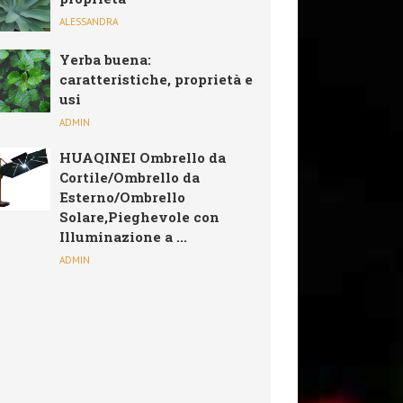
ALESSANDRA
Yerba buena:
caratteristiche, proprietà e
usi
ADMIN
HUAQINEI Ombrello da
Cortile/Ombrello da
Esterno/Ombrello
Solare,Pieghevole con
Illuminazione a ...
ADMIN