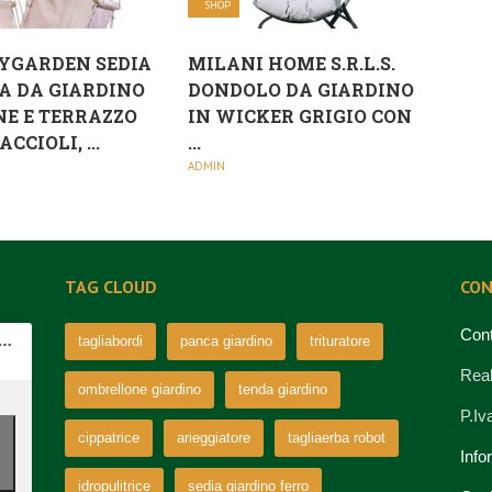
SHOP
YGARDEN SEDIA
MILANI HOME S.R.L.S.
A DA GIARDINO
DONDOLO DA GIARDINO
E E TERRAZZO
IN WICKER GRIGIO CON
CCIOLI, ...
...
ADMIN
TAG CLOUD
CON
Cont
tagliabordi
panca giardino
trituratore
Real
ombrellone giardino
tenda giardino
P.I
cippatrice
arieggiatore
tagliaerba robot
Info
idropulitrice
sedia giardino ferro