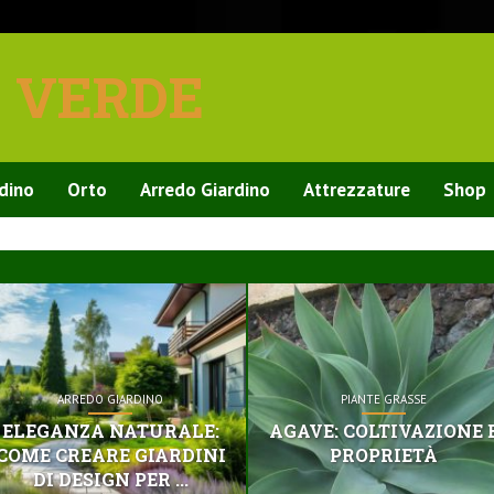
E VERDE
rdino
Orto
Arredo Giardino
Attrezzature
Shop
ARREDO GIARDINO
PIANTE GRASSE
ELEGANZA NATURALE:
AGAVE: COLTIVAZIONE 
COME CREARE GIARDINI
PROPRIETÀ
DI DESIGN PER ...