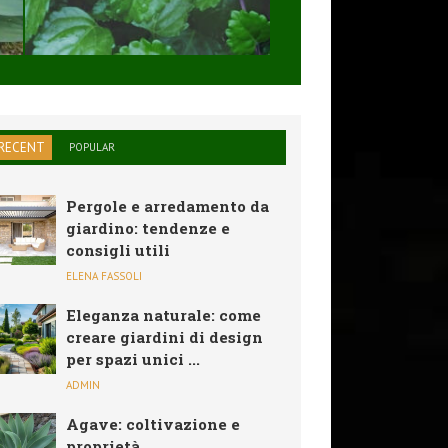
SOLARE,PIEGHEVO
...
RECENT
POPULAR
Pergole e arredamento da
giardino: tendenze e
consigli utili
ELENA FASSOLI
Eleganza naturale: come
creare giardini di design
per spazi unici ...
ADMIN
Agave: coltivazione e
proprietà