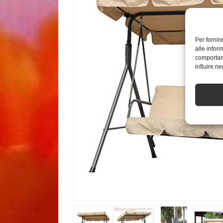
Per fornir
alle infor
comportame
influire n