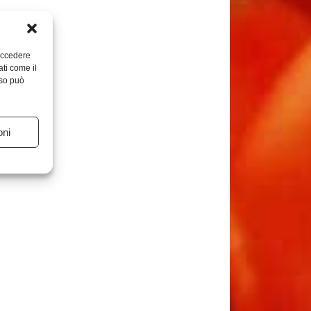
 accedere
ati come il
nso può
oni