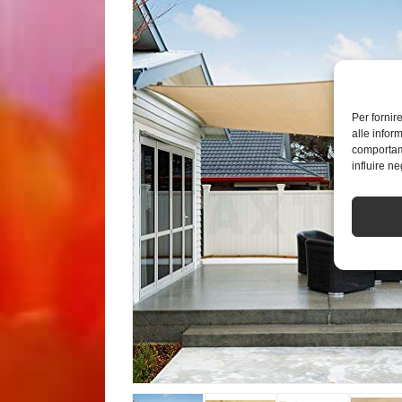
Per fornir
alle infor
comportame
influire n