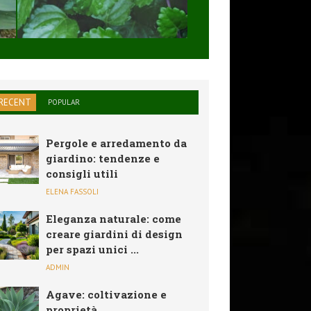
SOLARE,PIEGHEVO
...
RECENT
POPULAR
Pergole e arredamento da
giardino: tendenze e
consigli utili
ELENA FASSOLI
Eleganza naturale: come
creare giardini di design
per spazi unici ...
ADMIN
Agave: coltivazione e
proprietà