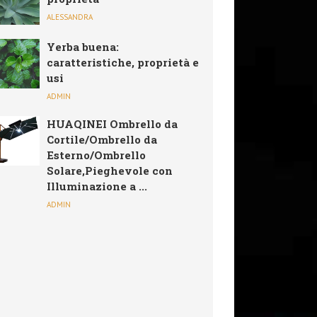
ALESSANDRA
Yerba buena:
caratteristiche, proprietà e
usi
ADMIN
HUAQINEI Ombrello da
Cortile/Ombrello da
Esterno/Ombrello
Solare,Pieghevole con
Illuminazione a ...
ADMIN