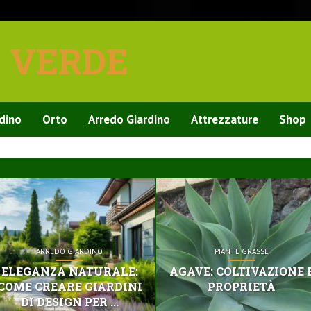
E VERDE
rdino
Orto
Arredo Giardino
Attrezzature
Shop
ARREDO GIARDINO
PIANTE GRASSE
ELEGANZA NATURALE:
AGAVE: COLTIVAZIONE 
COME CREARE GIARDINI
PROPRIETÀ
DI DESIGN PER ...