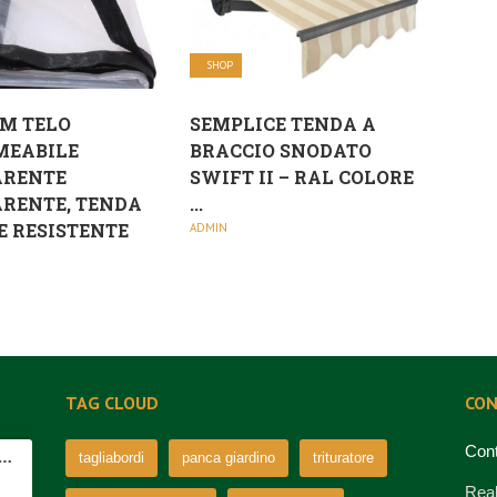
SHOP
M TELO
SEMPLICE TENDA A
MEABILE
BRACCIO SNODATO
ARENTE
SWIFT II – RAL COLORE
RENTE, TENDA
...
E RESISTENTE
ADMIN
TAG CLOUD
CON
Cont
tagliabordi
panca giardino
trituratore
Real