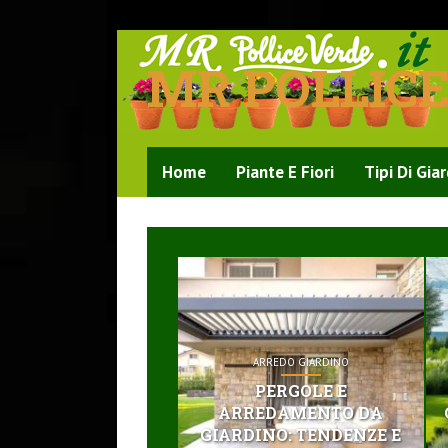
MR POLLIC
Home
Piante E Fiori
Tipi Di Gia
ARREDO GIARDINO
PERGOLE E
ARREDAMENTO DA
GIARDINO: TENDENZE E