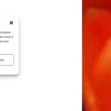
 accedere
ati come il
nso può
oni