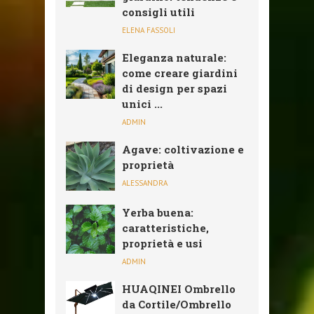
consigli utili
ELENA FASSOLI
Eleganza naturale:
come creare giardini
di design per spazi
unici ...
ADMIN
Agave: coltivazione e
proprietà
ALESSANDRA
Yerba buena:
caratteristiche,
proprietà e usi
ADMIN
HUAQINEI Ombrello
da Cortile/Ombrello