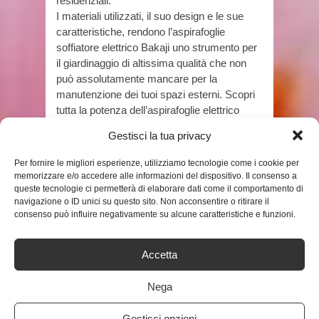
residenziali.
I materiali utilizzati, il suo design e le sue
caratteristiche, rendono l’aspirafoglie
soffiatore elettrico Bakaji uno strumento per
il giardinaggio di altissima qualità che non
può assolutamente mancare per la
manutenzione dei tuoi spazi esterni. Scopri
tutta la potenza dell’aspirafoglie elettrico
Bakaji.
Gestisci la tua privacy
Prezzo:
49,90 €
(alla data del Oct 04, 2020 19:59:22 UTC –
Dettagli
)
Per fornire le migliori esperienze, utilizziamo tecnologie come i cookie per
memorizzare e/o accedere alle informazioni del dispositivo. Il consenso a
queste tecnologie ci permetterà di elaborare dati come il comportamento di
navigazione o ID unici su questo sito. Non acconsentire o ritirare il
consenso può influire negativamente su alcune caratteristiche e funzioni.
Accetta
Nega
TAGS
ASPIRAFOGLIE
Gestisci opzioni