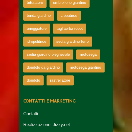
trituratore
ombrellone giardino
tenda giardino
cippatrice
arieggiatore
tagliaerba robot
idropulitrice
sedia giardino ferro
sedia giardino pieghevole
motosega
dondolo da giardino
motosega giardino
dondolo
rastrellatore
CONTATTI E MARKETING
Contatti
Realizzazione:
Jizzy.net