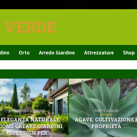
E VERDE
rdino
Orto
Arredo Giardino
Attrezzature
Shop
ARREDO GIARDINO
PIANTE GRASSE
ELEGANZA NATURALE:
AGAVE: COLTIVAZIONE 
COME CREARE GIARDINI
PROPRIETÀ
DI DESIGN PER ...