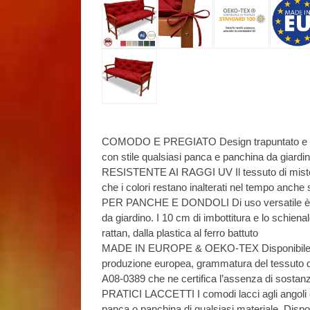
COMODO E PREGIATO Design trapuntato e como
con stile qualsiasi panca e panchina da giardi
RESISTENTE AI RAGGI UV Il tessuto di misto c
che i colori restano inalterati nel tempo anche 
PER PANCHE E DONDOLI Di uso versatile è co
da giardino. I 10 cm di imbottitura e lo schiena
rattan, dalla plastica al ferro battuto
MADE IN EUROPE & OEKO-TEX Disponibile in d
produzione europea, grammatura del tessuto 
A08-0389 che ne certifica l’assenza di sostan
PRATICI LACCETTI I comodi lacci agli angoli 
panca o panchina di qualsiasi materiale. Dispon