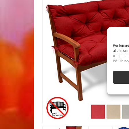
Per fornir
alle infor
comportame
influire n