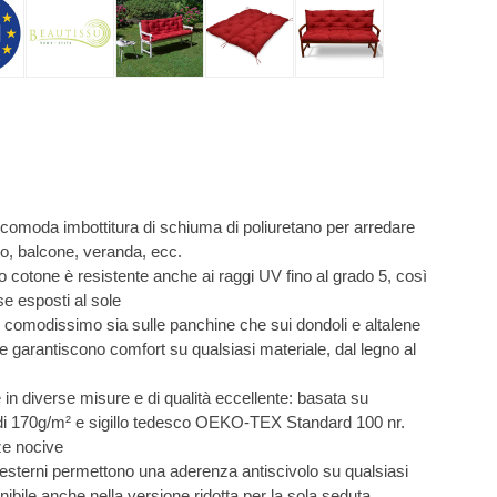
da imbottitura di schiuma di poliuretano per arredare
no, balcone, veranda, ecc.
otone è resistente anche ai raggi UV fino al grado 5, così
se esposti al sole
modissimo sia sulle panchine che sui dondoli e altalene
le garantiscono comfort su qualsiasi materiale, dal legno al
iverse misure e di qualità eccellente: basata su
di 170g/m² e sigillo tedesco OEKO-TEX Standard 100 nr.
ze nocive
esterni permettono una aderenza antiscivolo su qualsiasi
ibile anche nella versione ridotta per la sola seduta