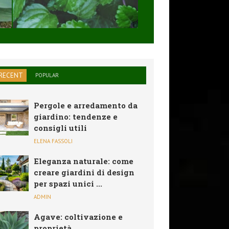
SOLARE,PIEGHEVO
...
RECENT
POPULAR
Pergole e arredamento da
giardino: tendenze e
consigli utili
ELENA FASSOLI
Eleganza naturale: come
creare giardini di design
per spazi unici ...
ADMIN
Agave: coltivazione e
proprietà