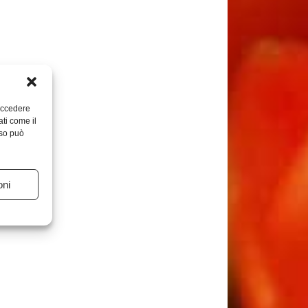
 accedere
ati come il
nso può
oni