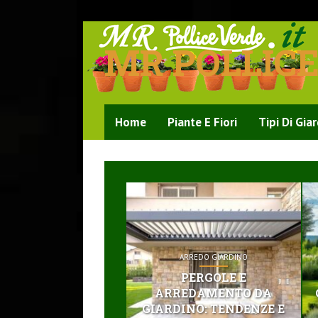
MR POLLIC
Home
Piante E Fiori
Tipi Di Gia
ARREDO GIARDINO
PERGOLE E
ARREDAMENTO DA
GIARDINO: TENDENZE E