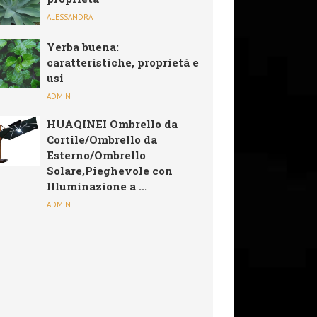
ALESSANDRA
Yerba buena:
caratteristiche, proprietà e
usi
ADMIN
HUAQINEI Ombrello da
Cortile/Ombrello da
Esterno/Ombrello
Solare,Pieghevole con
Illuminazione a ...
ADMIN