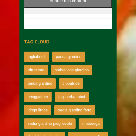
enable this content
TAG CLOUD
tagliabordi
panca giardino
trituratore
ombrellone giardino
tenda giardino
cippatrice
arieggiatore
tagliaerba robot
idropulitrice
sedia giardino ferro
sedia giardino pieghevole
motosega