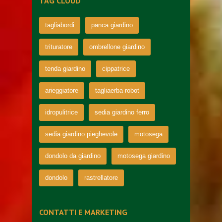
TAG CLOUD
tagliabordi
panca giardino
trituratore
ombrellone giardino
tenda giardino
cippatrice
arieggiatore
tagliaerba robot
idropulitrice
sedia giardino ferro
sedia giardino pieghevole
motosega
dondolo da giardino
motosega giardino
dondolo
rastrellatore
CONTATTI E MARKETING