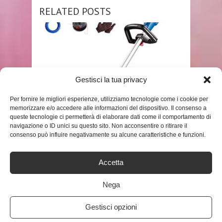
RELATED POSTS
Gestisci la tua privacy
Per fornire le migliori esperienze, utilizziamo tecnologie come i cookie per
memorizzare e/o accedere alle informazioni del dispositivo. Il consenso a
SHOP
queste tecnologie ci permetterà di elaborare dati come il comportamento di
navigazione o ID unici su questo sito. Non acconsentire o ritirare il
LYYJIAJU FALCIATRICI
consenso può influire negativamente su alcune caratteristiche e funzioni.
ROTATIVE PORTATILE GRASS
TRIMMER CORDLESS CON
Accetta
BATTERIA ELETTRICA ...
ADMIN
Nega
Gestisci opzioni