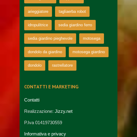
arieggiatore
tagliaerba robot
idropulitrice
sedia giardino ferro
sedia giardino pieghevole
motosega
dondolo da giardino
motosega giardino
dondolo
rastrellatore
CONTATTI E MARKETING
Contatti
Realizzazione:
Jizzy.net
P.Iva 01419730559
Informativa e privacy