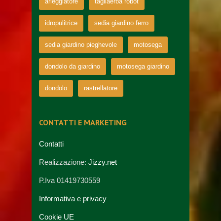
arieggiatore
tagliaerba robot
idropulitrice
sedia giardino ferro
sedia giardino pieghevole
motosega
dondolo da giardino
motosega giardino
dondolo
rastrellatore
CONTATTI E MARKETING
Contatti
Realizzazione:
Jizzy.net
P.Iva 01419730559
Informativa e privacy
Cookie UE