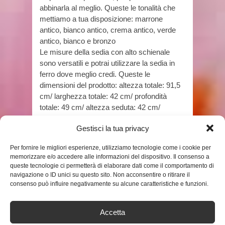
abbinarla al meglio. Queste le tonalità che
mettiamo a tua disposizione: marrone
antico, bianco antico, crema antico, verde
antico, bianco e bronzo
Le misure della sedia con alto schienale
sono versatili e potrai utilizzare la sedia in
ferro dove meglio credi. Queste le
dimensioni del prodotto: altezza totale: 91,5
cm/ larghezza totale: 42 cm/ profondità
totale: 49 cm/ altezza seduta: 42 cm/
dimensioni seduta (largh. x prof.): 39 x 36
Gestisci la tua privacy
cm/ larghezza schienale: 39 cm
Prezzo:
57,90 €
Per fornire le migliori esperienze, utilizziamo tecnologie come i cookie per
(alla data del Oct 07, 2020 01:02:45 UTC –
Dettagli
)
memorizzare e/o accedere alle informazioni del dispositivo. Il consenso a
queste tecnologie ci permetterà di elaborare dati come il comportamento di
navigazione o ID unici su questo sito. Non acconsentire o ritirare il
consenso può influire negativamente su alcune caratteristiche e funzioni.
Accetta