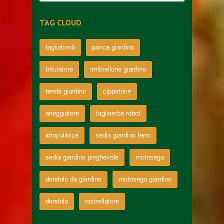
TAG CLOUD
tagliabordi
panca giardino
trituratore
ombrellone giardino
tenda giardino
cippatrice
arieggiatore
tagliaerba robot
idropulitrice
sedia giardino ferro
sedia giardino pieghevole
motosega
dondolo da giardino
motosega giardino
dondolo
rastrellatore