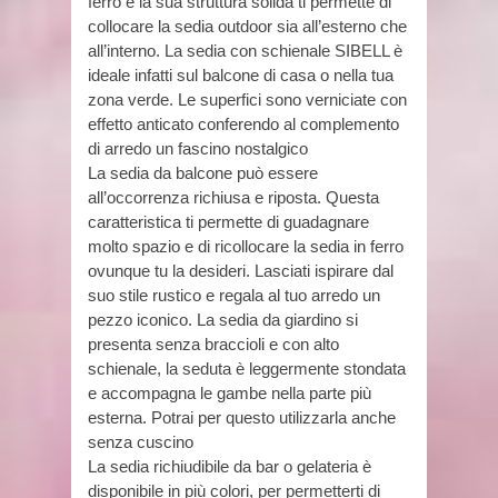
ferro e la sua struttura solida ti permette di
collocare la sedia outdoor sia all’esterno che
all’interno. La sedia con schienale SIBELL è
ideale infatti sul balcone di casa o nella tua
zona verde. Le superfici sono verniciate con
effetto anticato conferendo al complemento
di arredo un fascino nostalgico
La sedia da balcone può essere
all’occorrenza richiusa e riposta. Questa
caratteristica ti permette di guadagnare
molto spazio e di ricollocare la sedia in ferro
ovunque tu la desideri. Lasciati ispirare dal
suo stile rustico e regala al tuo arredo un
pezzo iconico. La sedia da giardino si
presenta senza braccioli e con alto
schienale, la seduta è leggermente stondata
e accompagna le gambe nella parte più
esterna. Potrai per questo utilizzarla anche
senza cuscino
La sedia richiudibile da bar o gelateria è
disponibile in più colori, per permetterti di