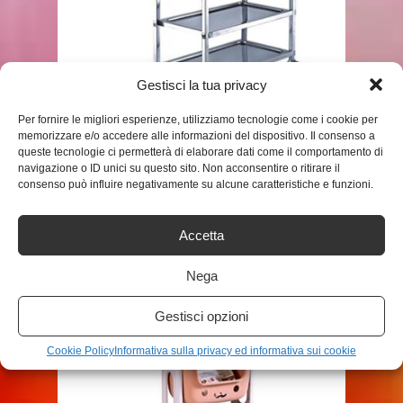
SHOP
Gestisci la tua privacy
Per fornire le migliori esperienze, utilizziamo tecnologie come i cookie per
JIEWEN TRE PIANI CARRELLO
memorizzare e/o accedere alle informazioni del dispositivo. Il consenso a
CUCINA, CARRELLI
queste tecnologie ci permetterà di elaborare dati come il comportamento di
PORTATA,CARRELLO
navigazione o ID unici su questo sito. Non acconsentire o ritirare il
consenso può influire negativamente su alcune caratteristiche e funzioni.
PORTAVIVANDE,CARRELLO
SERVIZIO RIMOVIBILE,ISPESSITO
...
Accetta
ADMIN
Nega
Gestisci opzioni
Cookie Policy
Informativa sulla privacy ed informativa sui cookie