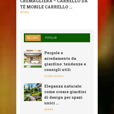
CREMAGLIERA – CARRELLO DA
TÈ MOBILE CARRELLO ...
ADMIN
RECENT
POPULAR
Pergole e
arredamento da
giardino: tendenze e
consigli utili
ELENA FASSOLI
Eleganza naturale:
come creare giardini
di design per spazi
unici ...
ADMIN