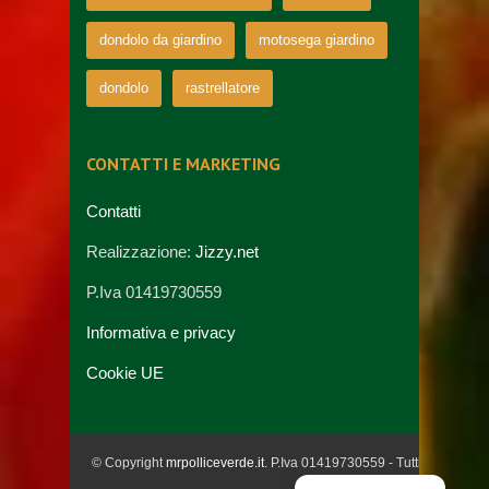
dondolo da giardino
motosega giardino
dondolo
rastrellatore
CONTATTI E MARKETING
Contatti
Realizzazione:
Jizzy.net
P.Iva 01419730559
Informativa e privacy
Cookie UE
© Copyright
mrpolliceverde.it
. P.Iva 01419730559 - Tutti i diritti riser