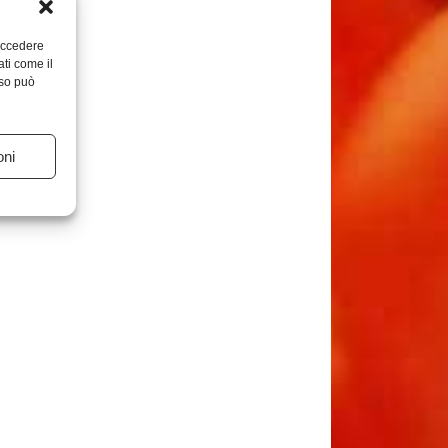
 accedere
ati come il
nso può
oni