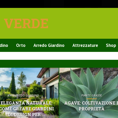
E VERDE
rdino
Orto
Arredo Giardino
Attrezzature
Shop
ARREDO GIARDINO
PIANTE GRASSE
ELEGANZA NATURALE:
AGAVE: COLTIVAZIONE 
COME CREARE GIARDINI
PROPRIETÀ
DI DESIGN PER ...