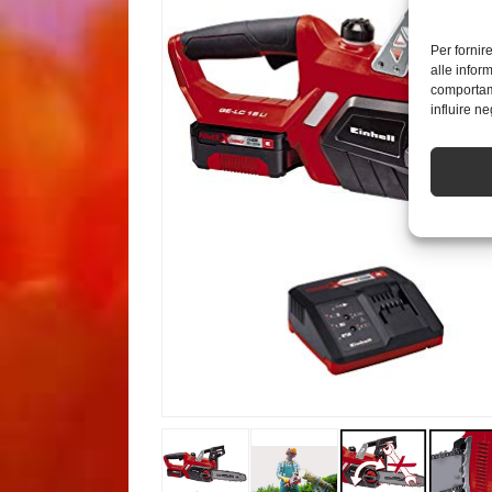
Per fornir
alle infor
comportame
influire n