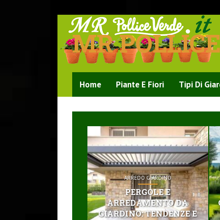
MR POLLIC
Home
Piante E Fiori
Tipi Di Gia
ARREDO GIARDINO
PERGOLE E
ARREDAMENTO DA
GIARDINO: TENDENZE E