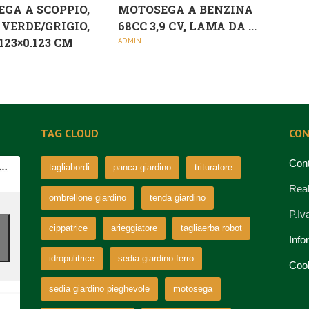
GA A SCOPPIO,
MOTOSEGA A BENZINA
, VERDE/GRIGIO,
68CC 3,9 CV, LAMA DA ...
.123×0.123 CM
ADMIN
TAG CLOUD
CON
Cont
tagliabordi
panca giardino
trituratore
Real
ombrellone giardino
tenda giardino
P.I
cippatrice
arieggiatore
tagliaerba robot
Info
idropulitrice
sedia giardino ferro
Coo
sedia giardino pieghevole
motosega