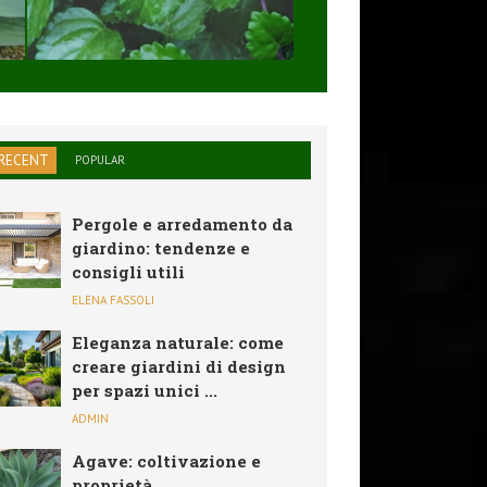
SOLARE,PIEGHEVO
...
RECENT
POPULAR
Pergole e arredamento da
giardino: tendenze e
consigli utili
ELENA FASSOLI
Eleganza naturale: come
creare giardini di design
per spazi unici ...
ADMIN
Agave: coltivazione e
proprietà