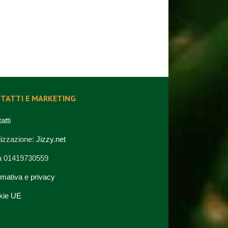
TATTI E MARKETING
atti
izzazione:
Jizzy.net
va 01419730559
rmativa e privacy
kie UE