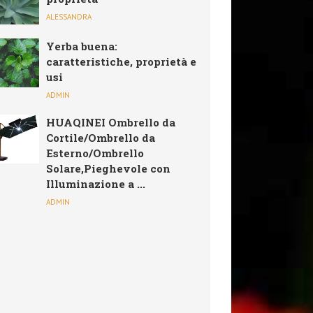
ALESSANDRA
Yerba buena:
caratteristiche, proprietà e
usi
ADMIN
HUAQINEI Ombrello da
Cortile/Ombrello da
Esterno/Ombrello
Solare,Pieghevole con
Illuminazione a ...
ADMIN