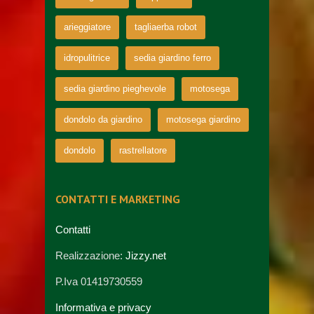
arieggiatore
tagliaerba robot
idropulitrice
sedia giardino ferro
sedia giardino pieghevole
motosega
dondolo da giardino
motosega giardino
dondolo
rastrellatore
CONTATTI E MARKETING
Contatti
Realizzazione:
Jizzy.net
P.Iva 01419730559
Informativa e privacy