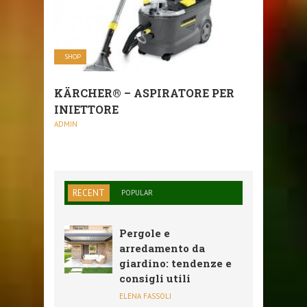
SHOP
KÄRCHER® – ASPIRATORE PER
INIETTORE
ADMIN
RECENT
POPULAR
Pergole e
arredamento da
giardino: tendenze e
consigli utili
ELENA FASSOLI