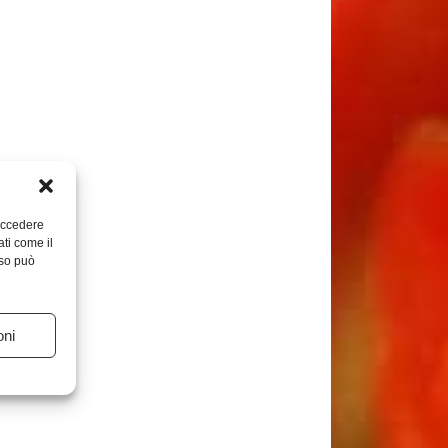
 accedere
ati come il
nso può
oni