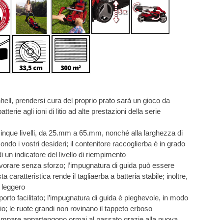
inhell, prendersi cura del proprio prato sarà un gioco da
erie agli ioni di litio ad alte prestazioni della serie
a cinque livelli, da 25.mm a 65.mm, nonché alla larghezza di
ondo i vostri desideri; il contenitore raccoglierba è in grado
di un indicatore del livello di riempimento
orare senza sforzo; l’impugnatura di guida può essere
a caratteristica rende il tagliaerba a batteria stabile; inoltre,
 leggero
porto facilitato; l’impugnatura di guida è pieghevole, in modo
io; le ruote grandi non rovinano il tappeto erboso
nciampare appartengono ormai al passato grazie alla nuova