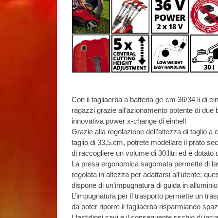
Con il tagliaerba a batteria ge-cm 36/34 li di e
ragazzi grazie all’azionamento potente di due batt
innovativa power x-change di einhell
Grazie alla regolazione dell’altezza di taglio 
taglio di 33,5.cm, potrete modellare il prato sec
di raccogliere un volume di 30.litri ed è dotato 
La presa ergonomica sagomata permette di lav
regolata in altezza per adattarsi all’utente; quest
dispone di un’impugnatura di guida in alluminio
L’impugnatura per il trasporto permette un tras
da poter riporre il tagliaerba risparmiando spaz
I fastidiosi cavi e il conseguente rischio di i