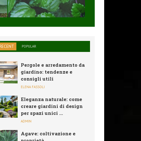
SOLARE,PIEGHEVO
...
RECENT
POPULAR
Pergole e arredamento da
giardino: tendenze e
consigli utili
ELENA FASSOLI
Eleganza naturale: come
creare giardini di design
per spazi unici ...
ADMIN
Agave: coltivazione e
proprietà