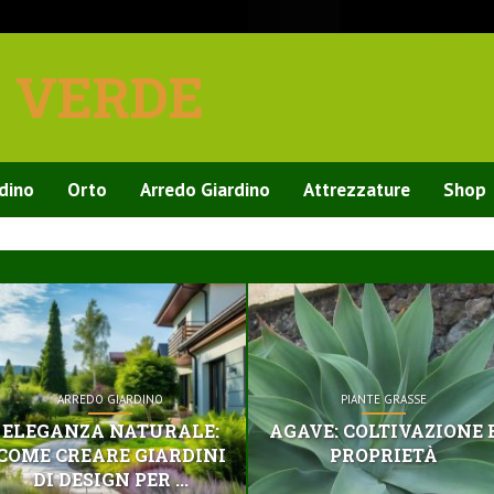
E VERDE
rdino
Orto
Arredo Giardino
Attrezzature
Shop
ARREDO GIARDINO
PIANTE GRASSE
ELEGANZA NATURALE:
AGAVE: COLTIVAZIONE 
COME CREARE GIARDINI
PROPRIETÀ
DI DESIGN PER ...