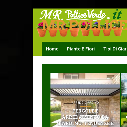
MR POLLIC
Home
Piante E Fiori
Tipi Di Gia
ARREDO GIARDINO
PERGOLE E
ARREDAMENTO DA
GIARDINO: TENDENZE E