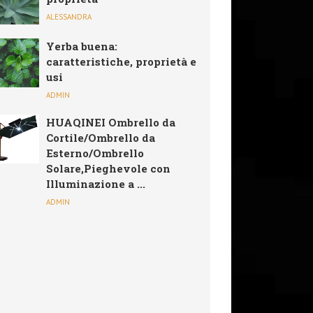
ALESSANDRA
Yerba buena:
caratteristiche, proprietà e
usi
ADMIN
HUAQINEI Ombrello da
Cortile/Ombrello da
Esterno/Ombrello
Solare,Pieghevole con
Illuminazione a ...
ADMIN