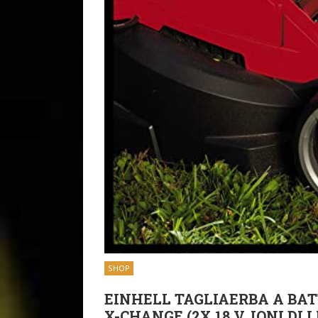
SHOP
EINHELL TAGLIAERBA A BATT
X-CHANGE (2X 18 V, IONI DI