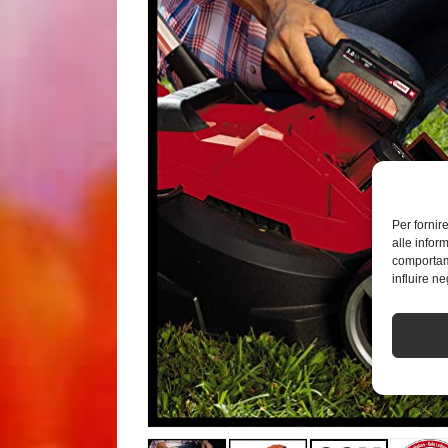
Per fornir
alle infor
comportame
influire n