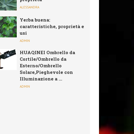
ALESSANDRA
Yerba buena:
caratteristiche, proprietà e
usi
ADMIN
HUAQINEI Ombrello da
Cortile/Ombrello da
Esterno/Ombrello
Solare,Pieghevole con
Illuminazione a ...
ADMIN