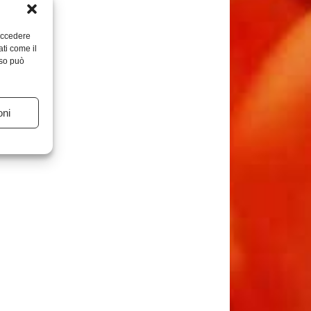
 accedere
ati come il
nso può
oni