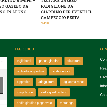
ARDINO RIMINI –
TECTAKE GAZEBO
SO GAZEBO DA
PADIGLIONE DA
O IN LEGNO – ...
GIARDINO PER EVENTI IL
CAMPEGGIO FESTA ...
ADMIN
TAG CLOUD
CON
Cont
tagliabordi
panca giardino
trituratore
Real
ombrellone giardino
tenda giardino
P.I
cippatrice
arieggiatore
tagliaerba robot
Info
idropulitrice
sedia giardino ferro
Coo
sedia giardino pieghevole
motosega