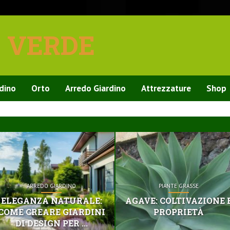
E VERDE
rdino
Orto
Arredo Giardino
Attrezzature
Shop
ARREDO GIARDINO
PIANTE GRASSE
ELEGANZA NATURALE:
AGAVE: COLTIVAZIONE 
COME CREARE GIARDINI
PROPRIETÀ
DI DESIGN PER ...