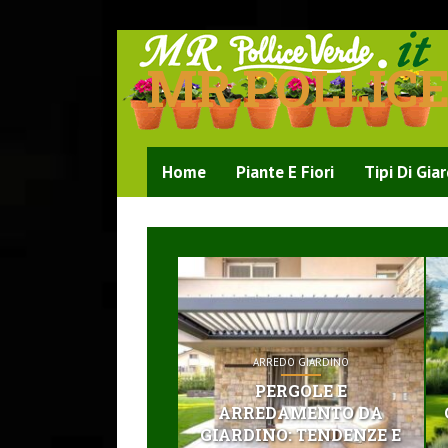
MR POLLIC
Home
Piante E Fiori
Tipi Di Gia
ARREDO GIARDINO
PERGOLE E
ARREDAMENTO DA
GIARDINO: TENDENZE E