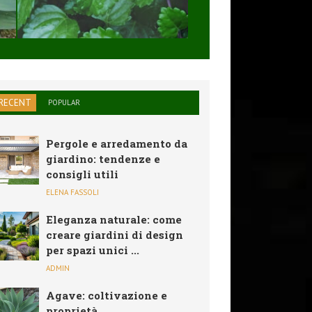
SOLARE,PIEGHEVO
...
RECENT
POPULAR
Pergole e arredamento da
giardino: tendenze e
consigli utili
ELENA FASSOLI
Eleganza naturale: come
creare giardini di design
per spazi unici ...
ADMIN
Agave: coltivazione e
proprietà