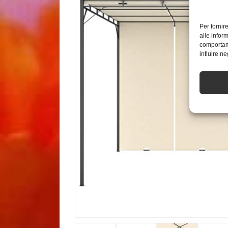
Per fornir
alle infor
comportame
influire n