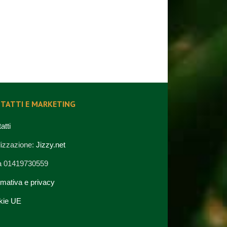
TATTI E MARKETING
atti
izzazione:
Jizzy.net
va 01419730559
rmativa e privacy
kie UE