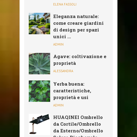
ELENA FASSOLI
Eleganza naturale:
come creare giardini
di design per spazi
unici ...
ADMIN
Agave: coltivazione e
proprietà
ALESSANDRA
Yerba buena:
caratteristiche,
proprietà e usi
ADMIN
HUAQINEI Ombrello
da Cortile/Ombrello
da Esterno/Ombrello