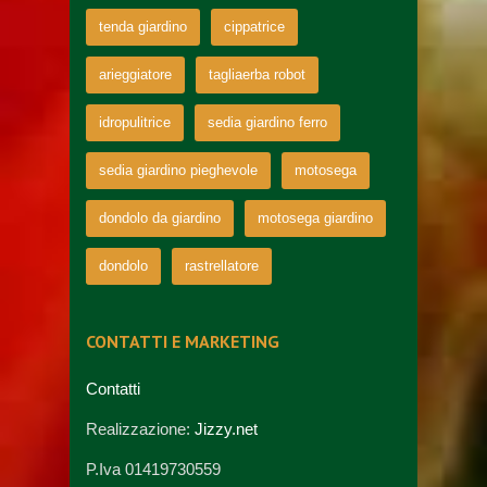
tenda giardino
cippatrice
arieggiatore
tagliaerba robot
idropulitrice
sedia giardino ferro
sedia giardino pieghevole
motosega
dondolo da giardino
motosega giardino
dondolo
rastrellatore
CONTATTI E MARKETING
Contatti
Realizzazione:
Jizzy.net
P.Iva 01419730559