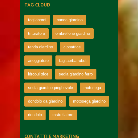
TAG CLOUD
tagliabordi
panca giardino
trituratore
ombrellone giardino
tenda giardino
cippatrice
arieggiatore
tagliaerba robot
idropulitrice
sedia giardino ferro
sedia giardino pieghevole
motosega
dondolo da giardino
motosega giardino
dondolo
rastrellatore
CONTATTI E MARKETING