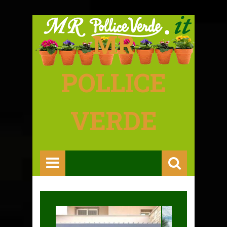
MR
POLLICE
VERDE