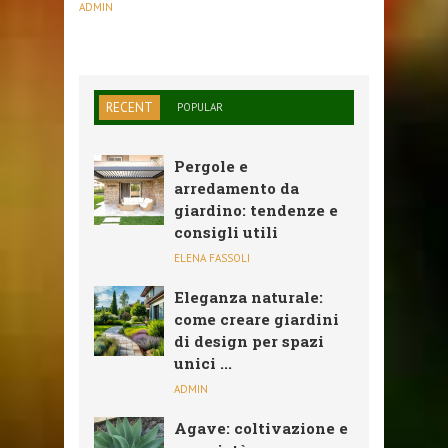
ADMIN
RECENT
POPULAR
Pergole e
arredamento da
giardino: tendenze e
consigli utili
ELENA FASSOLI
Eleganza naturale:
come creare giardini
di design per spazi
unici ...
ADMIN
Agave: coltivazione e