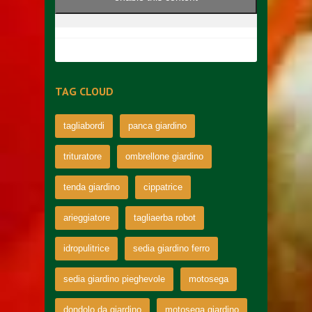
TAG CLOUD
tagliabordi
panca giardino
trituratore
ombrellone giardino
tenda giardino
cippatrice
arieggiatore
tagliaerba robot
idropulitrice
sedia giardino ferro
sedia giardino pieghevole
motosega
dondolo da giardino
motosega giardino