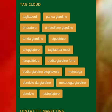
TAG CLOUD
tagliabordi
panca giardino
trituratore
ombrellone giardino
tenda giardino
cippatrice
arieggiatore
tagliaerba robot
idropulitrice
sedia giardino ferro
sedia giardino pieghevole
motosega
dondolo da giardino
motosega giardino
dondolo
rastrellatore
CONTATTI E MARKETING