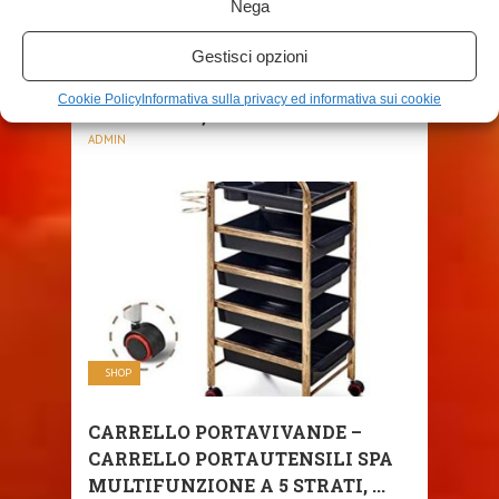
SHOP
Nega
Gestisci opzioni
CHENGLEI- 3 STRATI PASSEGGINO
RACK, MATERIALE PE SENZA
Cookie Policy
Informativa sulla privacy ed informativa sui cookie
SBAVATURE, RESTO ...
ADMIN
SHOP
CARRELLO PORTAVIVANDE –
CARRELLO PORTAUTENSILI SPA
MULTIFUNZIONE A 5 STRATI, ...