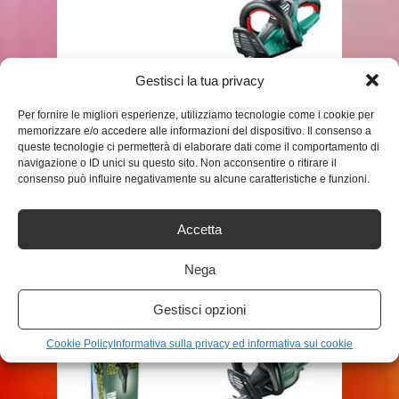
Gestisci la tua privacy
Per fornire le migliori esperienze, utilizziamo tecnologie come i cookie per
memorizzare e/o accedere alle informazioni del dispositivo. Il consenso a
SHOP
queste tecnologie ci permetterà di elaborare dati come il comportamento di
navigazione o ID unici su questo sito. Non acconsentire o ritirare il
BOSCH HOME AND GARDEN
consenso può influire negativamente su alcune caratteristiche e funzioni.
0600847K00 TAGLIASIEPI, 700 W,
LUNGHEZZA DI ...
Accetta
ADMIN
Nega
Gestisci opzioni
Cookie Policy
Informativa sulla privacy ed informativa sui cookie