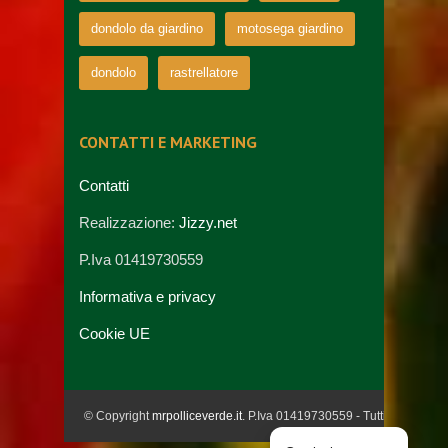
dondolo da giardino
motosega giardino
dondolo
rastrellatore
CONTATTI E MARKETING
Contatti
Realizzazione:
Jizzy.net
P.Iva 01419730559
Informativa e privacy
Cookie UE
© Copyright
mrpolliceverde.it
. P.Iva 01419730559 - Tutti i diritti riser