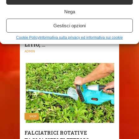
SHOP
Nega
TAGLIASIEPI A BATTERIA,
Gestisci opzioni
TAGLIASIEPI ELETTRICO,
TAGLIASIEPI A BATTERIA AL
Cookie Policy
Informativa sulla privacy ed informativa sui cookie
LITIO, ...
ADMIN
SHOP
FALCIATRICI ROTATIVE