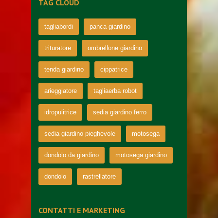
TAG CLOUD
tagliabordi
panca giardino
trituratore
ombrellone giardino
tenda giardino
cippatrice
arieggiatore
tagliaerba robot
idropulitrice
sedia giardino ferro
sedia giardino pieghevole
motosega
dondolo da giardino
motosega giardino
dondolo
rastrellatore
CONTATTI E MARKETING