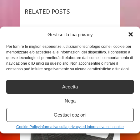
RELATED POSTS
Gestisci la tua privacy
Per fornire le migliori esperienze, utilizziamo tecnologie come i cookie per
memorizzare e/o accedere alle informazioni del dispositivo. Il consenso a
queste tecnologie ci permetterà di elaborare dati come il comportamento di
navigazione o ID unici su questo sito. Non acconsentire o ritirare il
consenso può influire negativamente su alcune caratteristiche e funzioni.
SHOP
Accetta
FREDRIKSON STALLARD – SEDIA
DA GIARDINO, COLORE: BIANCO
Nega
ADMIN
Gestisci opzioni
Cookie Policy
Informativa sulla privacy ed informativa sui cookie