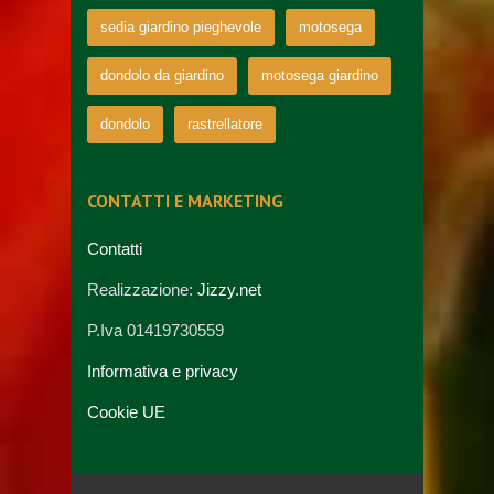
sedia giardino pieghevole
motosega
dondolo da giardino
motosega giardino
dondolo
rastrellatore
CONTATTI E MARKETING
Contatti
Realizzazione:
Jizzy.net
P.Iva 01419730559
Informativa e privacy
Cookie UE