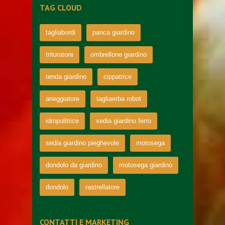
TAG CLOUD
tagliabordi
panca giardino
trituratore
ombrellone giardino
tenda giardino
cippatrice
arieggiatore
tagliaerba robot
idropulitrice
sedia giardino ferro
sedia giardino pieghevole
motosega
dondolo da giardino
motosega giardino
dondolo
rastrellatore
CONTATTI E MARKETING