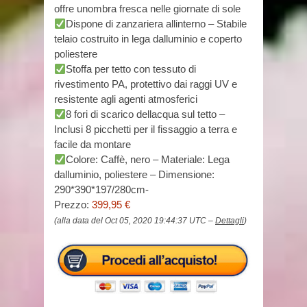
offre unombra fresca nelle giornate di sole
Dispone di zanzariera allinterno – Stabile
telaio costruito in lega dalluminio e coperto
poliestere
Stoffa per tetto con tessuto di
rivestimento PA, protettivo dai raggi UV e
resistente agli agenti atmosferici
8 fori di scarico dellacqua sul tetto –
Inclusi 8 picchetti per il fissaggio a terra e
facile da montare
Colore: Caffè, nero – Materiale: Lega
dalluminio, poliestere – Dimensione:
290*390*197/280cm-
Prezzo:
399,95 €
(alla data del Oct 05, 2020 19:44:37 UTC –
Dettagli
)