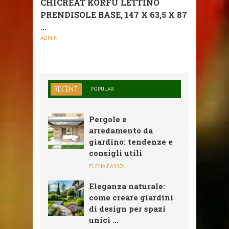
CHICREAT KORFU LETTINO
PRENDISOLE BASE, 147 X 63,5 X 87
...
ADMIN
RECENT
POPULAR
Pergole e
arredamento da
giardino: tendenze e
consigli utili
ELENA FASSOLI
Eleganza naturale:
come creare giardini
di design per spazi
unici ...