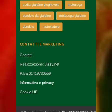
sedia giardino pieghevole
motosega
dondolo da giardino
motosega giardino
dondolo
rastrellatore
CONTATTI E MARKETING
Contatti
Realizzazione:
Jizzy.net
P.Iva 01419730559
Informativa e privacy
Cookie UE