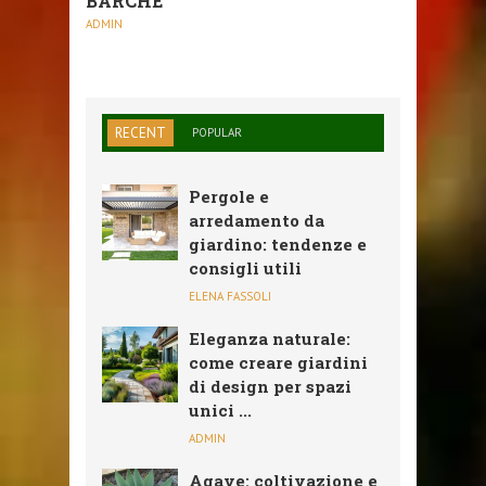
BARCHE
ADMIN
RECENT
POPULAR
Pergole e
arredamento da
giardino: tendenze e
consigli utili
ELENA FASSOLI
Eleganza naturale:
come creare giardini
di design per spazi
unici ...
ADMIN
Agave: coltivazione e