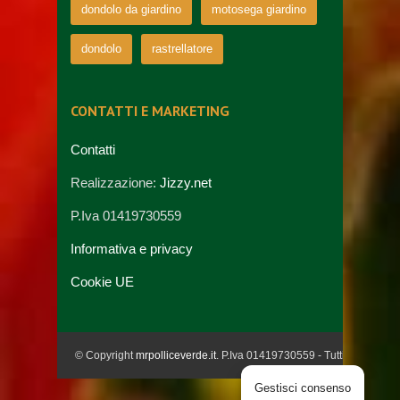
dondolo da giardino
motosega giardino
dondolo
rastrellatore
CONTATTI E MARKETING
Contatti
Realizzazione:
Jizzy.net
P.Iva 01419730559
Informativa e privacy
Cookie UE
© Copyright
mrpolliceverde.it
. P.Iva 01419730559 - Tutti i diritti riser
Gestisci consenso