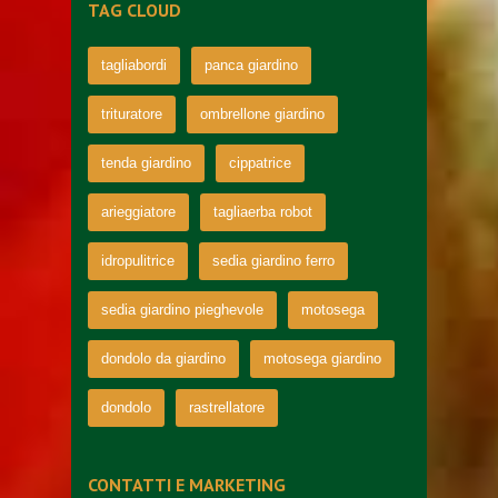
TAG CLOUD
tagliabordi
panca giardino
trituratore
ombrellone giardino
tenda giardino
cippatrice
arieggiatore
tagliaerba robot
idropulitrice
sedia giardino ferro
sedia giardino pieghevole
motosega
dondolo da giardino
motosega giardino
dondolo
rastrellatore
CONTATTI E MARKETING