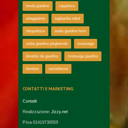
tenda giardino
cippatrice
arieggiatore
tagliaerba robot
idropulitrice
sedia giardino ferro
sedia giardino pieghevole
motosega
dondolo da giardino
motosega giardino
dondolo
rastrellatore
CONTATTI E MARKETING
Contatti
Realizzazione:
Jizzy.net
P.Iva 01419730559