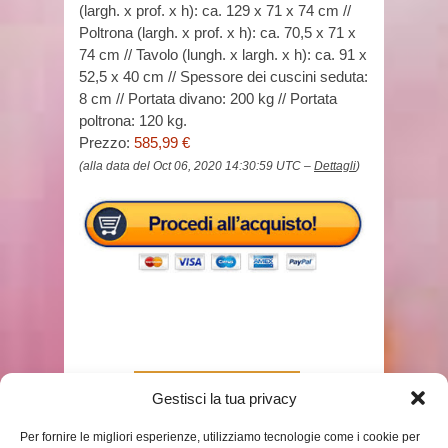
(largh. x prof. x h): ca. 129 x 71 x 74 cm //
Poltrona (largh. x prof. x h): ca. 70,5 x 71 x
74 cm // Tavolo (lungh. x largh. x h): ca. 91 x
52,5 x 40 cm // Spessore dei cuscini seduta:
8 cm // Portata divano: 200 kg // Portata
poltrona: 120 kg.
Prezzo:
585,99 €
(alla data del Oct 06, 2020 14:30:59 UTC –
Dettagli
)
TAGS
DONDOLO DA GIARDINO IKEA
Gestisci la tua privacy
Per fornire le migliori esperienze, utilizziamo tecnologie come i cookie per