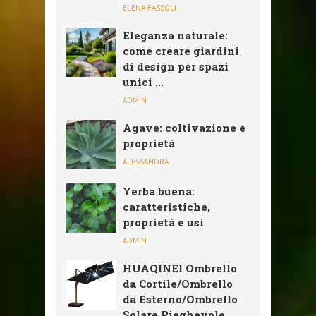
ELENA FASSOLI
Eleganza naturale:
come creare giardini
di design per spazi
unici ...
ADMIN
Agave: coltivazione e
proprietà
ALESSANDRA
Yerba buena:
caratteristiche,
proprietà e usi
ADMIN
HUAQINEI Ombrello
da Cortile/Ombrello
da Esterno/Ombrello
Solare,Pieghevole