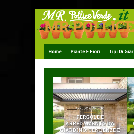
MR POLLIC
Home
Piante E Fiori
Tipi Di Gia
ARREDO GIARDINO
PERGOLE E
ARREDAMENTO DA
GIARDINO: TENDENZE E