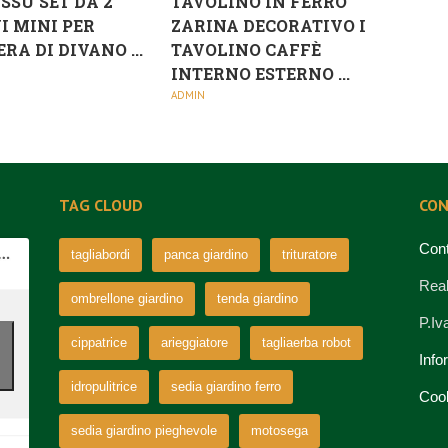
SSU SET DA 2
TAVOLINO IN FERRO
I MINI PER
ZARINA DECORATIVO I
RA DI DIVANO ...
TAVOLINO CAFFÈ
INTERNO ESTERNO ...
ADMIN
TAG CLOUD
CON
Cont
tagliabordi
panca giardino
trituratore
Real
ombrellone giardino
tenda giardino
P.I
cippatrice
arieggiatore
tagliaerba robot
Info
idropulitrice
sedia giardino ferro
Coo
sedia giardino pieghevole
motosega