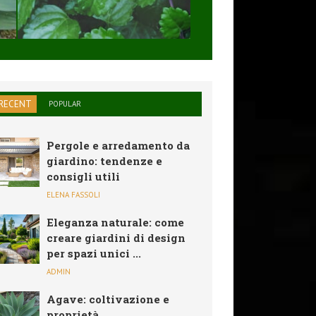
SOLARE,PIEGHEVO
...
RECENT
POPULAR
Pergole e arredamento da
giardino: tendenze e
consigli utili
ELENA FASSOLI
Eleganza naturale: come
creare giardini di design
per spazi unici ...
ADMIN
Agave: coltivazione e
proprietà