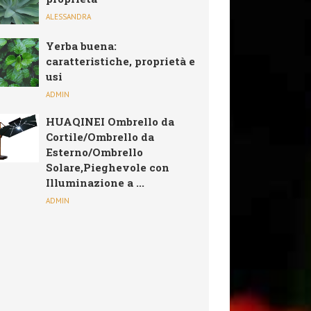
ALESSANDRA
Yerba buena:
caratteristiche, proprietà e
usi
ADMIN
HUAQINEI Ombrello da
Cortile/Ombrello da
Esterno/Ombrello
Solare,Pieghevole con
Illuminazione a ...
ADMIN