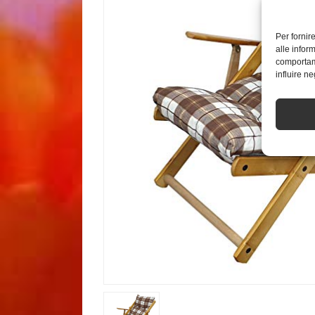
Per fornir
alle infor
comportame
influire n