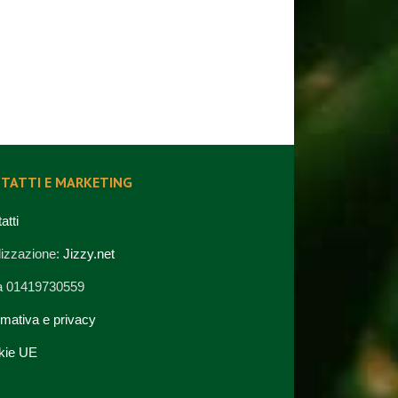
TATTI E MARKETING
atti
izzazione:
Jizzy.net
va 01419730559
rmativa e privacy
kie UE