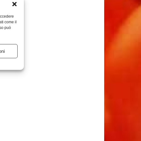
 accedere
ati come il
nso può
oni