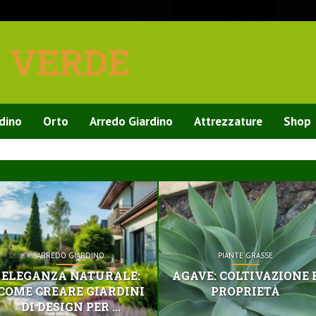
E VERDE
rdino
Orto
Arredo Giardino
Attrezzature
Shop
ARREDO GIARDINO
PIANTE GRASSE
ELEGANZA NATURALE:
AGAVE: COLTIVAZIONE 
COME CREARE GIARDINI
PROPRIETÀ
DI DESIGN PER ...