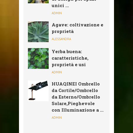
unici ...
ADMIN
Agave: coltivazione e
proprietà
ALESSANDRA
Yerba buena:
caratteristiche,
proprietà e usi
ADMIN
HUAQINEI Ombrello
da Cortile/Ombrello
da Esterno/Ombrello
Solare,Pieghevole
con Illuminazione a ...
ADMIN