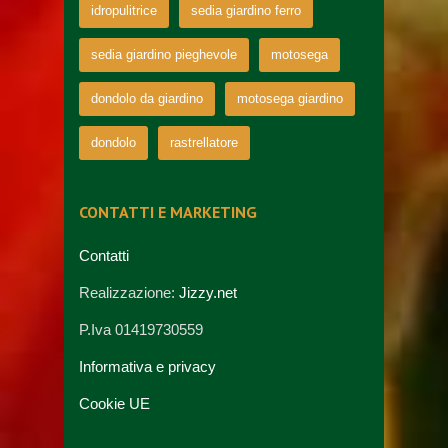
idropulitrice
sedia giardino ferro
sedia giardino pieghevole
motosega
dondolo da giardino
motosega giardino
dondolo
rastrellatore
CONTATTI E MARKETING
Contatti
Realizzazione:
Jizzy.net
P.Iva 01419730559
Informativa e privacy
Cookie UE