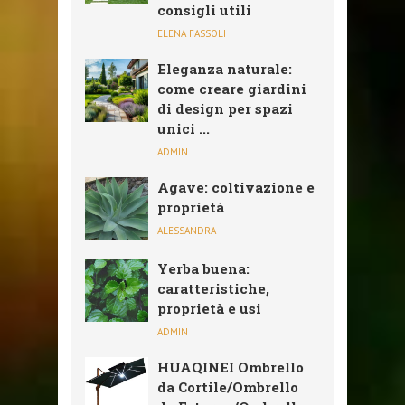
consigli utili
ELENA FASSOLI
Eleganza naturale:
come creare giardini
di design per spazi
unici ...
ADMIN
Agave: coltivazione e
proprietà
ALESSANDRA
Yerba buena:
caratteristiche,
proprietà e usi
ADMIN
HUAQINEI Ombrello
da Cortile/Ombrello