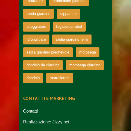
trituratore
ombrellone giardino
tenda giardino
cippatrice
arieggiatore
tagliaerba robot
idropulitrice
sedia giardino ferro
sedia giardino pieghevole
motosega
dondolo da giardino
motosega giardino
dondolo
rastrellatore
CONTATTI E MARKETING
Contatti
Realizzazione:
Jizzy.net