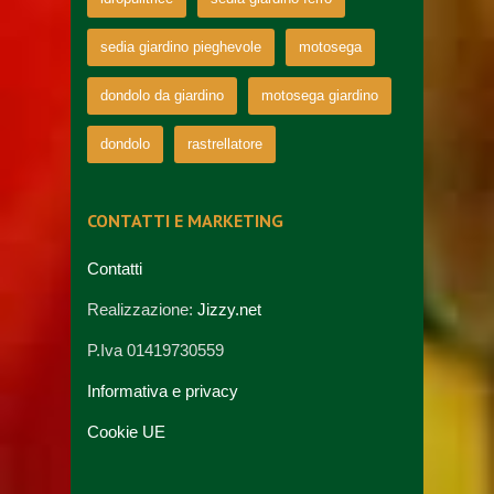
sedia giardino pieghevole
motosega
dondolo da giardino
motosega giardino
dondolo
rastrellatore
CONTATTI E MARKETING
Contatti
Realizzazione:
Jizzy.net
P.Iva 01419730559
Informativa e privacy
Cookie UE