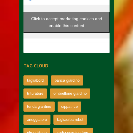
Click to accept marketing cookies and
enable this content
TAG CLOUD
tagliabordi
panca giardino
trituratore
ombrellone giardino
tenda giardino
cippatrice
arieggiatore
tagliaerba robot
idropulitrice
sedia giardino ferro