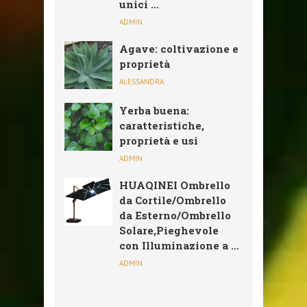
unici ...
ADMIN
Agave: coltivazione e
proprietà
ALESSANDRA
Yerba buena:
caratteristiche,
proprietà e usi
ADMIN
HUAQINEI Ombrello
da Cortile/Ombrello
da Esterno/Ombrello
Solare,Pieghevole
con Illuminazione a ...
ADMIN