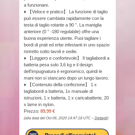
a funzionare.
♦ 【Veloce e pratico】 La funzione di taglio
può essere cambiata rapidamente con la
testa di taglio rotante a 90 °. La maniglia
anteriore (0 ° -180 regolabile) offre una
buona esperienza utente. Puoi tagliare i
bordi di prati ed erbe infestanti in uno spazio
ristretto sotto tavoli e sedie.
♦ 【Leggero e confortevole】 Il tagliabordi a
batteria pesa solo 3,6 kg e il design
dell’impugnatura è ergonomico, quindi le
mani non si stancano dopo un lungo lavoro.
♦ 【Contenuto della confezione】 1 x
tagliabordi a batteria, 1x manuale di
istruzioni, 1 x batteria, 1 x caricabatterie, 20
x lame in nylon.
Prezzo:
89,99 €
(alla data del Oct 06, 2020 14:47:18 UTC –
Dettagli
)