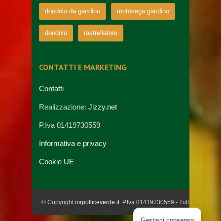
dondolo da giardino
motosega giardino
dondolo
rastrellatore
CONTATTI E MARKETING
Contatti
Realizzazione:
Jizzy.net
P.Iva 01419730559
Informativa e privacy
Cookie UE
© Copyright
mrpolliceverde.it
. P.Iva 01419730559 - Tutti i diritti riser
Gestisci consenso