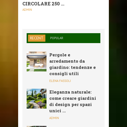
CIRCOLARE 250 ...
ADMIN
RECENT
POPULAR
Pergole e
arredamento da
giardino: tendenze e
consigli utili
ELENA FASSOLI
Eleganza naturale:
come creare giardini
di design per spazi
unici ...
ADMIN