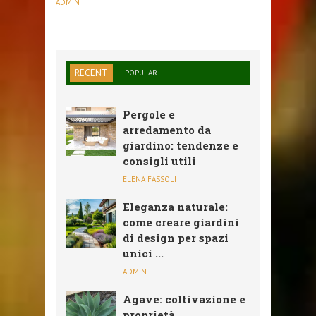
ADMIN
RECENT
POPULAR
Pergole e
arredamento da
giardino: tendenze e
consigli utili
ELENA FASSOLI
Eleganza naturale:
come creare giardini
di design per spazi
unici ...
ADMIN
Agave: coltivazione e
proprietà