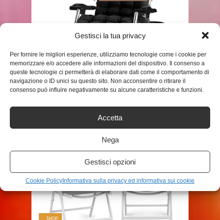
Gestisci la tua privacy
Per fornire le migliori esperienze, utilizziamo tecnologie come i cookie per
SHOP
memorizzare e/o accedere alle informazioni del dispositivo. Il consenso a
queste tecnologie ci permetterà di elaborare dati come il comportamento di
CHAIRQEW SEDIE DA GIARDINO
navigazione o ID unici su questo sito. Non acconsentire o ritirare il
consenso può influire negativamente su alcune caratteristiche e funzioni.
PATIO RECLINABILI PER PERSONE
PESANTI SEDIE ...
ADMIN
Accetta
Nega
Gestisci opzioni
Cookie Policy
Informativa sulla privacy ed informativa sui cookie
SHOP