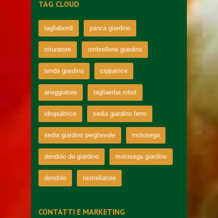
TAG CLOUD
tagliabordi
panca giardino
trituratore
ombrellone giardino
tenda giardino
cippatrice
arieggiatore
tagliaerba robot
idropulitrice
sedia giardino ferro
sedia giardino pieghevole
motosega
dondolo da giardino
motosega giardino
dondolo
rastrellatore
CONTATTI E MARKETING