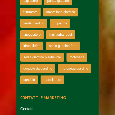
tagliabordi
panca giardino
trituratore
ombrellone giardino
tenda giardino
cippatrice
arieggiatore
tagliaerba robot
idropulitrice
sedia giardino ferro
sedia giardino pieghevole
motosega
dondolo da giardino
motosega giardino
dondolo
rastrellatore
CONTATTI E MARKETING
Contatti