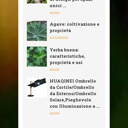
unici ...
ADMIN
Agave: coltivazione e
proprietà
ALESSANDRA
Yerba buena:
caratteristiche,
proprietà e usi
ADMIN
HUAQINEI Ombrello
da Cortile/Ombrello
da Esterno/Ombrello
Solare,Pieghevole
con Illuminazione a ...
ADMIN