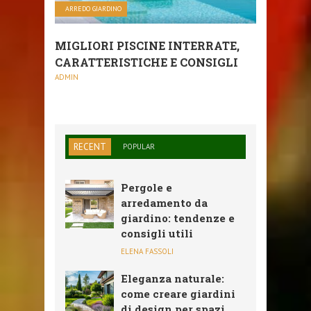
ARREDO GIARDINO
MIGLIORI PISCINE INTERRATE,
CARATTERISTICHE E CONSIGLI
ADMIN
RECENT
POPULAR
Pergole e
arredamento da
giardino: tendenze e
consigli utili
ELENA FASSOLI
Eleganza naturale:
come creare giardini
di design per spazi