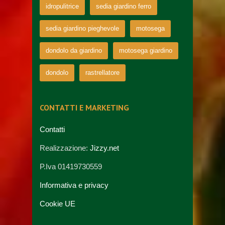
idropulitrice
sedia giardino ferro
sedia giardino pieghevole
motosega
dondolo da giardino
motosega giardino
dondolo
rastrellatore
CONTATTI E MARKETING
Contatti
Realizzazione:
Jizzy.net
P.Iva 01419730559
Informativa e privacy
Cookie UE