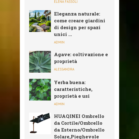
ELENA FASSOLI
Eleganza naturale:
come creare giardini
di design per spazi
unici ...
ADMIN
Agave: coltivazione e
proprietà
ALESSANDRA
Yerba buena:
caratteristiche,
proprietà e usi
ADMIN
HUAQINEI Ombrello
da Cortile/Ombrello
da Esterno/Ombrello
Solare,Pieghevole