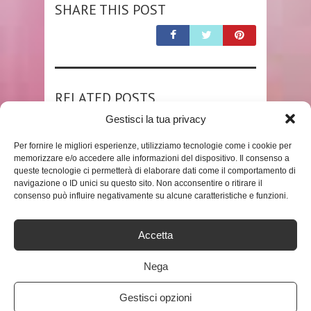
SHARE THIS POST
RELATED POSTS
Gestisci la tua privacy
Per fornire le migliori esperienze, utilizziamo tecnologie come i cookie per
memorizzare e/o accedere alle informazioni del dispositivo. Il consenso a
queste tecnologie ci permetterà di elaborare dati come il comportamento di
navigazione o ID unici su questo sito. Non acconsentire o ritirare il
consenso può influire negativamente su alcune caratteristiche e funzioni.
SHOP
Accetta
Nega
AMAZONBASICS – SEDIA A
SDRAIO ZERO GRAVITY,
Gestisci opzioni
IMBOTTITA, NERO, SET ...