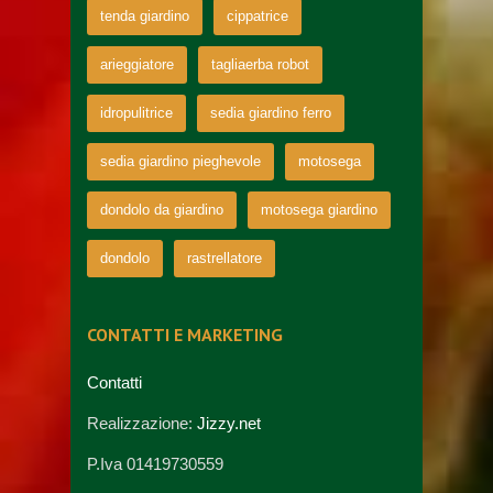
tenda giardino
cippatrice
arieggiatore
tagliaerba robot
idropulitrice
sedia giardino ferro
sedia giardino pieghevole
motosega
dondolo da giardino
motosega giardino
dondolo
rastrellatore
CONTATTI E MARKETING
Contatti
Realizzazione:
Jizzy.net
P.Iva 01419730559