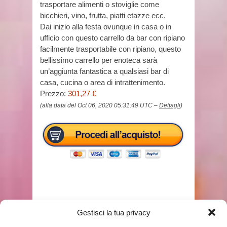
trasportare alimenti o stoviglie come
bicchieri, vino, frutta, piatti etazze ecc.
Dai inizio alla festa ovunque in casa o in
ufficio con questo carrello da bar con ripiano
facilmente trasportabile con ripiano, questo
bellissimo carrello per enoteca sarà
un’aggiunta fantastica a qualsiasi bar di
casa, cucina o area di intrattenimento.
Prezzo:
301,27 €
(alla data del Oct 06, 2020 05:31:49 UTC –
Dettagli
)
Gestisci la tua privacy
TAGS
PORTAVIVANDE