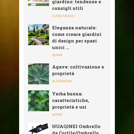
giardino: tendenze e
consigli utili
ELENA FASSOLI
Eleganza naturale:
come creare giardini
di design per spazi
unici ...
ADMIN
Agave: coltivazione e
proprietà
ALESSANDRA
Yerba buena:
caratteristiche,
proprietà e usi
ADMIN
HUAQINEI Ombrello
da Cortile/Ombrello