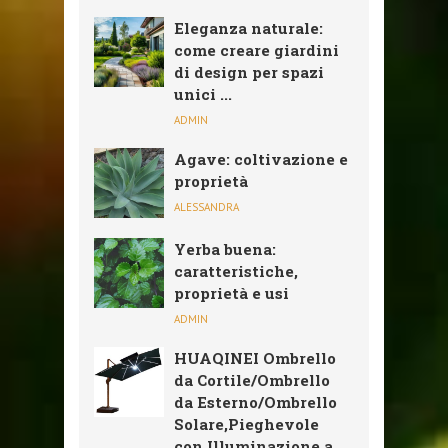
Eleganza naturale:
come creare giardini
di design per spazi
unici ...
ADMIN
Agave: coltivazione e
proprietà
ALESSANDRA
Yerba buena:
caratteristiche,
proprietà e usi
ADMIN
HUAQINEI Ombrello
da Cortile/Ombrello
da Esterno/Ombrello
Solare,Pieghevole
con Illuminazione a ...