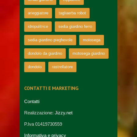
arieggiatore
tagliaerba robot
idropulitrice
sedia giardino ferro
sedia giardino pieghevole
motosega
dondolo da giardino
motosega giardino
dondolo
rastrellatore
CONTATTI E MARKETING
Contatti
Realizzazione:
Jizzy.net
P.Iva 01419730559
Informativa e privacy