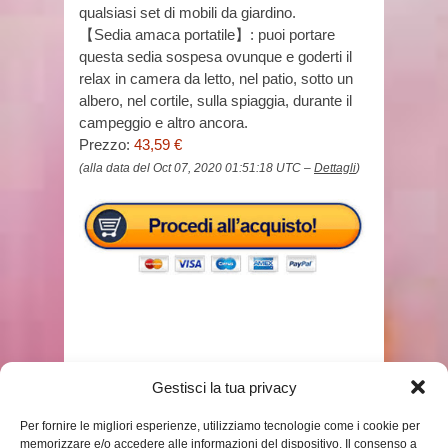
qualsiasi set di mobili da giardino.
【Sedia amaca portatile】: puoi portare
questa sedia sospesa ovunque e goderti il ​​
relax in camera da letto, nel patio, sotto un
albero, nel cortile, sulla spiaggia, durante il
campeggio e altro ancora.
Prezzo:
43,59 €
(alla data del Oct 07, 2020 01:51:18 UTC –
Dettagli
)
TAGS
DONDOLO DA GIARDINO IKEA
Gestisci la tua privacy
Per fornire le migliori esperienze, utilizziamo tecnologie come i cookie per
memorizzare e/o accedere alle informazioni del dispositivo. Il consenso a